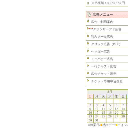
支払実績：4,674,824 円
広告メニュー
広告ご利用案内
スポンサーアド広告
独占メール広告
クリック広告（PTC）
ヘッダー広告
ミニバナー広告
一行テキスト広告
広告チケット販売
チケット専用申込画面
8月
日
月
火
水
木
金
2
3
4
5
6
7
9
10
11
12
13
14
16
17
18
19
20
21
23
24
25
26
27
28
30
31
■
休業日/
■
感謝デー/
■
コイン