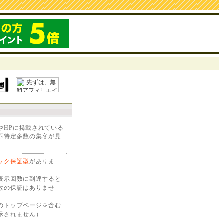
やHPに掲載されている
不特定多数の集客が見
ック保証型
がありま
表示回数に到達すると
数の保証はありませ
のトップページを含む
示されません）