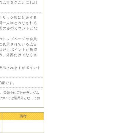
の広告タグごとに1日1
クリック数に到達する
同一人物とみなされる
1回のみのカウントとな
のトップページや会員
に表示されている広告
1回だけポイントが獲得
め、外部だけでなく当
表示されますがポイント
可能です。
。登録中の広告がランダム
については適用外となってお
備考