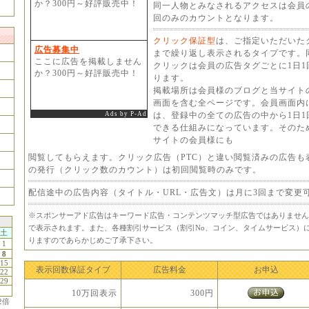
か？300円～好評販売中！
同一人物とみなされるアクセスは会員
回のみのカウントとなります。
クリック保証型
は、ご指定いただいた
広告募集中
まで繰り返し表示されるタイプです。
ここに広告を掲載しません
クリックは会員の広告タグごとに1日
か？300円～好評販売中！
ります。
掲載場所は会員様のブログと当サイト
画面を含む全ページです。会員画面内
Ads by P-Ad
は、登録中の全ての広告の中から1日
できる仕組みになっています。そのた
サイトの会員様にも
閲覧してもらえます。クリック広告（PTC）と違い閲覧済みの広告も
の発行（クリック数のカウント）は初回閲覧時のみです。
配信途中の広告内容（タイトル・URL・広告文）は月に3回まで変更
※スポンサーアド広告はキーワード広告・コンテンツマッチ型広告ではありません
で表示されます。また、各種割引サービス（割引No、コイン、タイムサービス）
土
りますのであらかじめご了承下さい。
1
8
15
表示回数保証タイプ
広告料金
お申込
22
29
10万回表示
300円
2倍