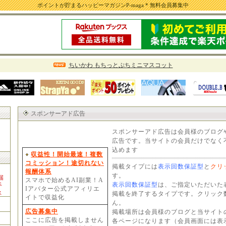
ポイントが貯まるハッピーマガジンP-maga * 無料会員募集中
ちいかわ もちっとぷちミニマスコット
スポンサーアド広告
スポンサーアド広告は会員様のブログ
広告です。当サイトの会員だけでなく
込めます
収益性！開始最速！複数
コミッション！途切れない
掲載タイプには
表示回数保証型
と
クリ
報酬体系
す。
届
スマホで始めるAI副業！A
表示回数保証型
は、ご指定いただいた
手
Iアバター公式アフィリエ
ス
掲載を終了するタイプです。クリック
イトで収益化
ん。
広告募集中
掲載場所は会員様のブログと当サイト
ここに広告を掲載しません
各ページになります（会員画面には表