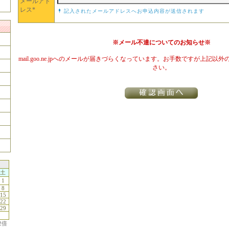
メールアド
レス*
記入されたメールアドレスへお申込内容が送信されます
※メール不達についてのお知らせ※
mail.goo.ne.jpへのメールが届きづらくなっています。お手数ですが上記
さい。
土
1
8
15
22
29
2倍