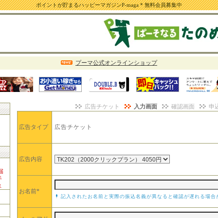
ポイントが貯まるハッピーマガジンP-maga * 無料会員募集中
プーマ公式オンラインショップ
広告チケット
入力画面
確認画面
申
広告タイプ
広告チケット
広告内容
届
手
ス
お名前*
記入されたお名前と実際の振込名義が異なると確認が遅れる場合