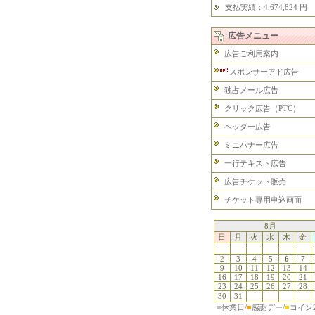
支払実績：4,674,824 円
広告メニュー
広告ご利用案内
スポンサーアド広告
独占メール広告
クリック広告（PTC）
ヘッダー広告
ミニバナー広告
一行テキスト広告
広告チケット販売
チケット専用申込画面
8月
日
月
火
水
木
金
2
3
4
5
6
7
9
10
11
12
13
14
16
17
18
19
20
21
23
24
25
26
27
28
30
31
■
休業日/
■
感謝デー/
■
コイン