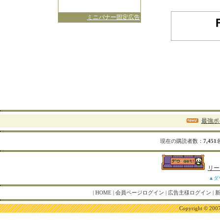
ミニバナー固定広告
最強ポ
現在の購読者数：
7,451
リー
▲ダ
|
HOME
|
会員ページログイン
|
広告主様ログイン
|
Copyright © 2007