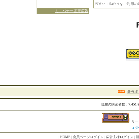
※Mac＋Safariをご
ミニバナー固定広告
最強ポ
現在の購読者数：
7,451
リー
▲ダ
|
HOME
|
会員ページログイン
|
広告主様ログイン
|