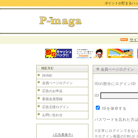
ポイントが貯まるハッピ
サイ
MENU
会員ページログイン
HOME
会員ページログイン
IDの部分にログインI
広告のお申込
ID
新規会員登録
広告主様ログイン
IDを保存する
お問い合わせ
パスワードを忘れた方
※正常にログインできな
♪広告募集中♪
※ログイン画面のURLが h